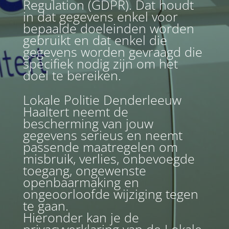
Regulation (GDPR). Dat houdt
in dat gegevens enkel voor
bepaalde doeleinden worden
gebruikt en dat enkel die
gegevens worden gevraagd die
specifiek nodig zijn om het
doel te bereiken.
Lokale Politie Denderleeuw
Haaltert neemt de
bescherming van jouw
gegevens serieus en neemt
passende maatregelen om
misbruik, verlies, onbevoegde
toegang, ongewenste
openbaarmaking en
ongeoorloofde wijziging tegen
te gaan.
Hieronder kan je de
privacyverklaring van de Lokale